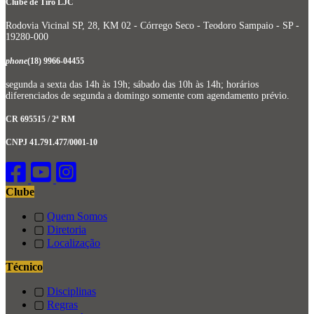
Clube de Tiro LJC
Rodovia Vicinal SP, 28, KM 02 - Córrego Seco - Teodoro Sampaio - SP -
19280-000
phone
(18) 9966-04455
segunda a sexta das 14h às 19h; sábado das 10h às 14h; horários
diferenciados de segunda a domingo somente com agendamento prévio.
CR 695515 / 2ª RM
CNPJ 41.791.477/0001-10
Clube
▢
Quem Somos
▢
Diretoria
▢
Localização
Técnico
▢
Disciplinas
▢
Regras