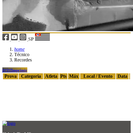
SP
home
Técnico
Recordes
print
Imprimir
Prova
Categoria
Atleta
Pts
Máx
Local / Evento
Data