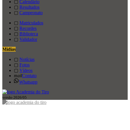
▢
Calendário
▢
Resultados
▢
Campeonato
▢
Matriculados
▢
Recordes
▢
Biblioteca
▢
Validador
Mídias
▢
Notícias
▢
Fotos
▢
Vídeos
mail
Contato
Whatsapp
versão 2026/05