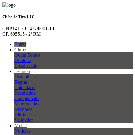
Clube de Tiro LJC
CNPJ 41.791.477/0001-10
CR 695515 / 2ª RM
Entrar
Clube
Quem Somos
Diretoria
Localização
Técnico
Disciplinas
Regras
Calendário
Resultados
Campeonato
Matriculados
Recordes
Biblioteca
Validador
Mídias
Notícias