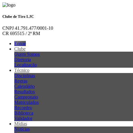
Clube de Tiro LJC
CNPJ 41.791.477/0001-10
CR 695515 / 2ª RM
Entrar
Clube
Quem Somos
Diretoria
Localização
Técnico
Disciplinas
Regras
Calendário
Resultados
Campeonato
Matriculados
Recordes
Biblioteca
Validador
Mídias
Notícias