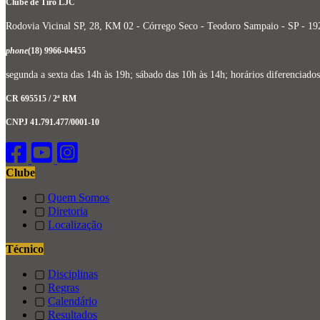
Clube de Tiro LJC
Rodovia Vicinal SP, 28, KM 02 - Córrego Seco - Teodoro Sampaio - SP - 1
phone
(18) 9966-04455
segunda a sexta das 14h às 19h; sábado das 10h às 14h; horários diferencia
CR 695515 / 2ª RM
CNPJ 41.791.477/0001-10
Clube
▢
Quem Somos
▢
Diretoria
▢
Localização
Técnico
▢
Disciplinas
▢
Regras
▢
Calendário
▢
Resultados