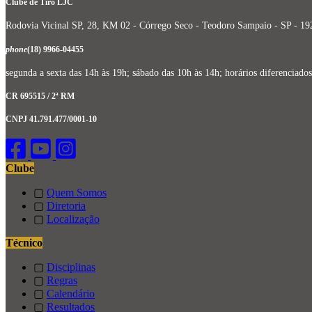
Clube de Tiro LJC
Rodovia Vicinal SP, 28, KM 02 - Córrego Seco - Teodoro Sampaio - SP - 1
phone
(18) 9966-04455
segunda a sexta das 14h às 19h; sábado das 10h às 14h; horários diferencia
CR 695515 / 2ª RM
CNPJ 41.791.477/0001-10
Clube
▢
Quem Somos
▢
Diretoria
▢
Localização
Técnico
▢
Disciplinas
▢
Regras
▢
Calendário
▢
Resultados