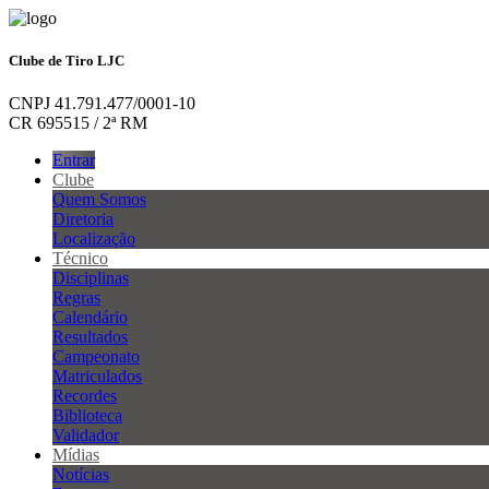
Clube de Tiro LJC
CNPJ 41.791.477/0001-10
CR 695515 / 2ª RM
Entrar
Clube
Quem Somos
Diretoria
Localização
Técnico
Disciplinas
Regras
Calendário
Resultados
Campeonato
Matriculados
Recordes
Biblioteca
Validador
Mídias
Notícias