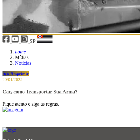
SP
home
Mídias
Notícias
print
Imprimir
20/01/2025
Cac, como Transportar Sua Arma?
Fique atento e siga as regras.