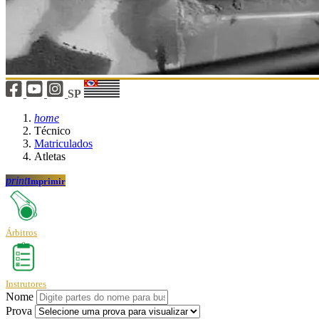
SP
home
Técnico
Matriculados
Atletas
print
Imprimir
Árbitros
Instrutores
Nome
Prova