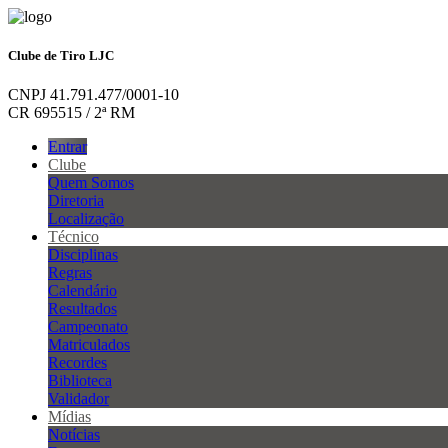
Clube de Tiro LJC
CNPJ 41.791.477/0001-10
CR 695515 / 2ª RM
Entrar
Clube
Quem Somos
Diretoria
Localização
Técnico
Disciplinas
Regras
Calendário
Resultados
Campeonato
Matriculados
Recordes
Biblioteca
Validador
Mídias
Notícias