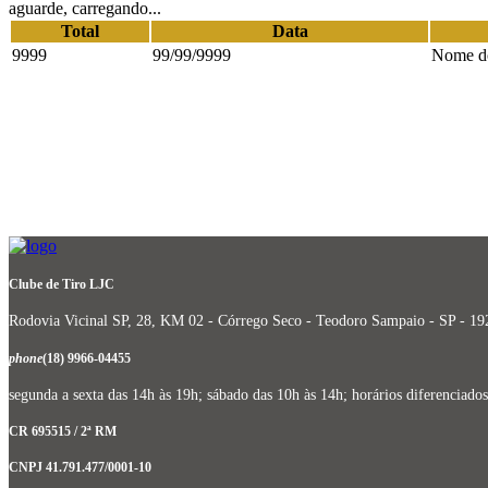
aguarde, carregando...
Total
Data
9999
99/99/9999
Nome do
Clube de Tiro LJC
Rodovia Vicinal SP, 28, KM 02 - Córrego Seco - Teodoro Sampaio - SP - 1
phone
(18) 9966-04455
segunda a sexta das 14h às 19h; sábado das 10h às 14h; horários diferencia
CR 695515 / 2ª RM
CNPJ 41.791.477/0001-10