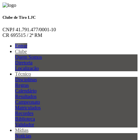
Clube de Tiro LJC
CNPJ 41.791.477/0001-10
CR 695515 / 2ª RM
Entrar
Clube
Quem Somos
Diretoria
Localização
Técnico
Disciplinas
Regras
Calendário
Resultados
Campeonato
Matriculados
Recordes
Biblioteca
Validador
Mídias
Notícias