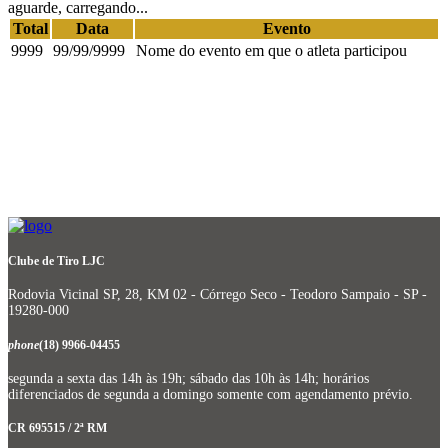
aguarde, carregando...
Total
Data
Evento
9999
99/99/9999
Nome do evento em que o atleta participou
Clube de Tiro LJC
Rodovia Vicinal SP, 28, KM 02 - Córrego Seco - Teodoro Sampaio - SP -
19280-000
phone
(18) 9966-04455
segunda a sexta das 14h às 19h; sábado das 10h às 14h; horários
diferenciados de segunda a domingo somente com agendamento prévio.
CR 695515 / 2ª RM