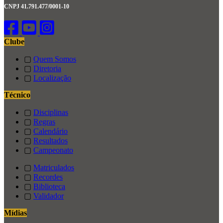
CNPJ 41.791.477/0001-10
Clube
▢
Quem Somos
▢
Diretoria
▢
Localização
Técnico
▢
Disciplinas
▢
Regras
▢
Calendário
▢
Resultados
▢
Campeonato
▢
Matriculados
▢
Recordes
▢
Biblioteca
▢
Validador
Mídias