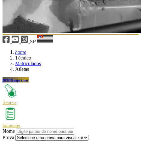
SP
home
Técnico
Matriculados
Atletas
print
Imprimir
Árbitros
Instrutores
Nome
Prova