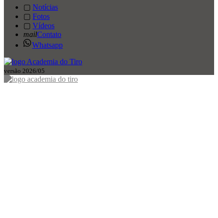
▢
Notícias
▢
Fotos
▢
Vídeos
mail
Contato
Whatsapp
versão 2026/05