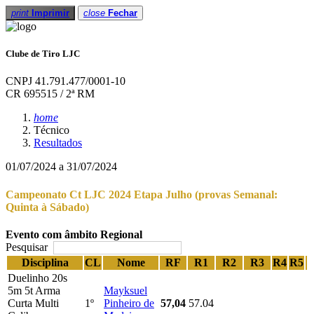
print
Imprimir
close
Fechar
Clube de Tiro LJC
CNPJ 41.791.477/0001-10
CR 695515 / 2ª RM
home
Técnico
Resultados
01/07/2024 a 31/07/2024
Campeonato Ct LJC 2024 Etapa Julho (provas Semanal:
Quinta à Sábado)
Evento com âmbito Regional
Pesquisar
Disciplina
CL
Nome
RF
R1
R2
R3
R4
R5
Duelinho 20s
5m 5t Arma
Mayksuel
Curta Multi
1º
Pinheiro de
57,04
57.04