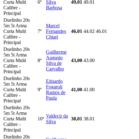
Curta Multi
6º
Silva
49,01
49.01
Calibre -
Barbosa
Principal
Duelinho 20s
5m 5t Arma
Marcel
Curta Multi
7º
Fernandes
46,01
44.02
46.01
Calibre -
Chiari
Principal
Duelinho 20s
Guilherme
5m 5t Arma
Augusto
Curta Multi
8º
43,00
43.00
Silva de
Calibre -
Carvalho
Principal
Duelinho 20s
Eduardo
5m 5t Arma
Fogaroli
Curta Multi
9º
41,00
41.00
Ramos de
Calibre -
Paula
Principal
Duelinho 20s
5m 5t Arma
Valdecir da
Curta Multi
10º
38,01
38.01
Silva
Calibre -
Principal
Duelinho 20s