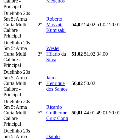
Calibre -
Medeiros
Principal
Duelinho 20s
5m 5t Arma
Roberto
Curta Multi
2º
Massaiti
54,02
54.02
51.02
50.01
Calibre -
Kumizaki
Principal
Duelinho 20s
5m 5t Arma
Weslei
Curta Multi
3º
Hilario da
51,02
51.02
34.00
Calibre -
Silva
Principal
Duelinho 20s
5m 5t Arma
Jairo
Curta Multi
4º
Henrique
50,02
50.02
Calibre -
dos Santos
Principal
Duelinho 20s
5m 5t Arma
Ricardo
Curta Multi
5º
Guilherme
50,01
44.01
49.01
50.01
Calibre -
Cruz Conti
Principal
Duelinho 20s
5m 5t Arma
Danilo