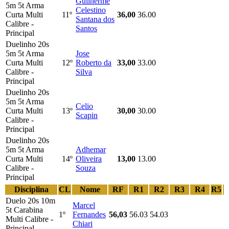
Guilherme
5m 5t Arma
Celestino
Curta Multi
11º
36,00
36.00
Santana dos
Calibre -
Santos
Principal
Duelinho 20s
5m 5t Arma
Jose
Curta Multi
12º
Roberto da
33,00
33.00
Calibre -
Silva
Principal
Duelinho 20s
5m 5t Arma
Celio
Curta Multi
13º
30,00
30.00
Scapin
Calibre -
Principal
Duelinho 20s
5m 5t Arma
Adhemar
Curta Multi
14º
Oliveira
13,00
13.00
Calibre -
Souza
Principal
Disciplina
CL
Nome
RF
R1
R2
R3
R4
R5
Duelo 20s 10m
Marcel
5t Carabina
1º
Fernandes
56,03
56.03
54.03
Multi Calibre -
Chiari
Principal