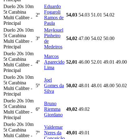
Duelo 20s 10m
Eduardo
5t Carabina
Fogaroli
2º
54,03
54.03
51.01
54.02
Multi Calibre -
Ramos de
Principal
Paula
Duelo 20s 10m
Mayksuel
5t Carabina
Pinheiro
3º
54,02
47.00
54.02
50.00
Multi Calibre -
de
Principal
Medeiros
Duelo 20s 10m
Marcos
5t Carabina
4º
Aparecido
52,01
46.00
52.01
49.01
49.00
Multi Calibre -
Lima
Principal
Duelo 20s 10m
Joel
5t Carabina
5º
Gomes da
50,02
48.01
48.01
48.00
50.02
Multi Calibre -
Silva
Principal
Duelo 20s 10m
Bruno
5t Carabina
6º
Riemma
49,02
49.02
Multi Calibre -
Giordano
Principal
Duelo 20s 10m
Valdemar
5t Carabina
7º
Neres da
49,01
49.01
Multi Calibre -
Conceição