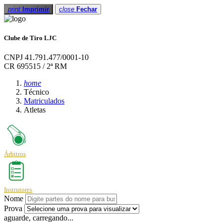
print
Imprimir
close
Fechar
Clube de Tiro LJC
CNPJ 41.791.477/0001-10
CR 695515 / 2ª RM
home
Técnico
Matriculados
Atletas
Árbitros
Instrutores
Nome
Prova
aguarde, carregando...