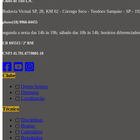
Clube de Tiro LJC
Rodovia Vicinal SP, 28, KM 02 - Córrego Seco - Teodoro Sampaio - SP - 1
phone
(18) 9966-04455
segunda a sexta das 14h às 19h; sábado das 10h às 14h; horários diferencia
CR 695515 / 2ª RM
CNPJ 41.791.477/0001-10
Clube
▢
Quem Somos
▢
Diretoria
▢
Localização
Técnico
▢
Disciplinas
▢
Regras
▢
Calendário
▢
Resultados