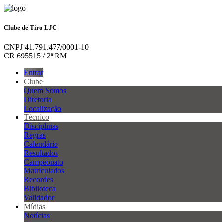
Clube de Tiro LJC
CNPJ 41.791.477/0001-10
CR 695515 / 2ª RM
Entrar
Clube
Quem Somos
Diretoria
Localização
Técnico
Disciplinas
Regras
Calendário
Resultados
Campeonato
Matriculados
Recordes
Biblioteca
Validador
Mídias
Notícias