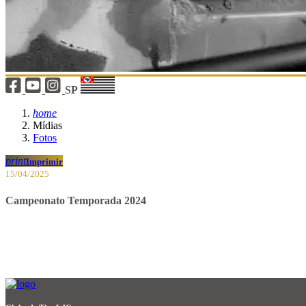
SP
home
Mídias
Fotos
print
Imprimir
15/04/2025
Campeonato Temporada 2024