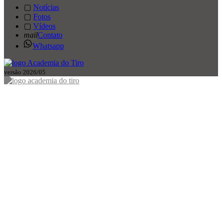
▢
Notícias
▢
Fotos
▢
Vídeos
mail
Contato
Whatsapp
versão 2026/05