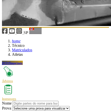
SP
home
Técnico
Matriculados
Atletas
print
Imprimir
Árbitros
Instrutores
Nome
Prova