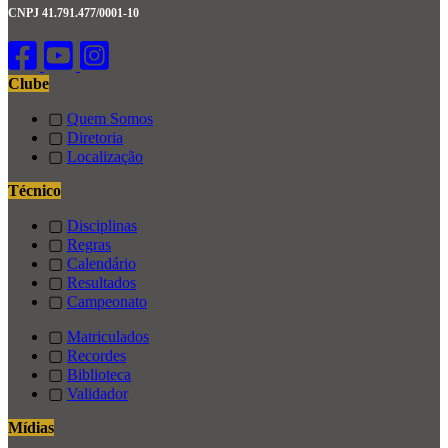
CNPJ 41.791.477/0001-10
Clube
▢
Quem Somos
▢
Diretoria
▢
Localização
Técnico
▢
Disciplinas
▢
Regras
▢
Calendário
▢
Resultados
▢
Campeonato
▢
Matriculados
▢
Recordes
▢
Biblioteca
▢
Validador
Mídias