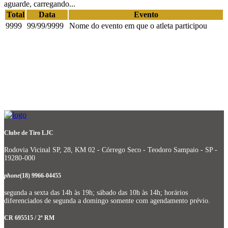
aguarde, carregando...
Total
Data
Evento
9999
99/99/9999
Nome do evento em que o atleta participou
Clube de Tiro LJC
Rodovia Vicinal SP, 28, KM 02 - Córrego Seco - Teodoro Sampaio - SP -
19280-000
phone
(18) 9966-04455
segunda a sexta das 14h às 19h; sábado das 10h às 14h; horários
diferenciados de segunda a domingo somente com agendamento prévio.
CR 695515 / 2ª RM