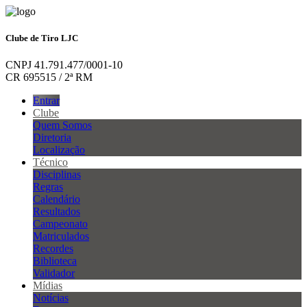
Clube de Tiro LJC
CNPJ 41.791.477/0001-10
CR 695515 / 2ª RM
Entrar
Clube
Quem Somos
Diretoria
Localização
Técnico
Disciplinas
Regras
Calendário
Resultados
Campeonato
Matriculados
Recordes
Biblioteca
Validador
Mídias
Notícias